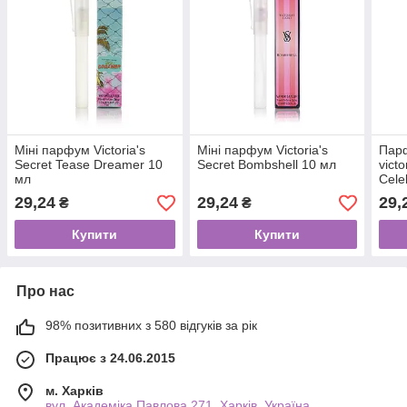
Міні парфум Victoria's
Міні парфум Victoria's
Парф
Secret Tease Dreamer 10
Secret Bombshell 10 мл
vict
мл
Cele
29,24
29,24
29,
₴
₴
Купити
Купити
Про нас
98% позитивних з 580 відгуків за рік
Працює з 24.06.2015
м. Харків
вул. Академіка Павлова 271, Харків, Україна