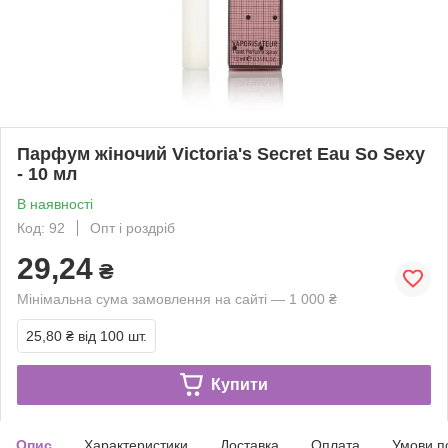
Парфум жіночий Victoria's Secret Eau So Sexy
- 10 мл
В наявності
Код: 92
Опт і роздріб
29,24
₴
Мінімальна сума замовлення на сайті — 1 000 ₴
25,80 ₴
від 100 шт.
Купити
Опис
Характеристики
Доставка
Оплата
Умови п