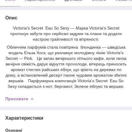
Опис
Victoria's Secret Eau So Sexy — Марка Victoria's Secret
пропонує забути про серйозні задуми та плани та додати
настрою грайливості та вітряності.
Обличчям парфумів стала повітряна блондинка — шведська
модель Ельза Хоск, що рекламує молодіжну лінію Victoria's
Secret — Pink. Це запах вечірнього літнього кафе, коли легка
вечірня свіжість дарує відчуття прохолоди, вітерець приносить
аромат стиглих райських яблук, що зріють на деревах по
дому, а встановлений десерт пахне чудовим ароматом збитих
вершків. Парфумерна композиція Victoria's Secret Eau So
Sexy складається з нот: бергамот, Зелене яблуко та вершки.
Приховати
Характеристики
Основні