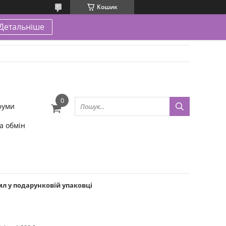
Кошик
Детальніше
фуми
а обмін
мл у подарунковій упаковці