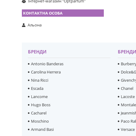
Інтернет-магазин "Optparfum"
Альона
БРЕНДИ
БРЕНД
Antonio Banderas
Burberr
Carolina Herrera
Dolce&
Nina Ricci
Givench
Escada
Chanel
Lancome
Lacoste
Hugo Boss
Montal
Cacharel
Jeanmis
Moschino
Paco Ra
Armand Basi
Versace