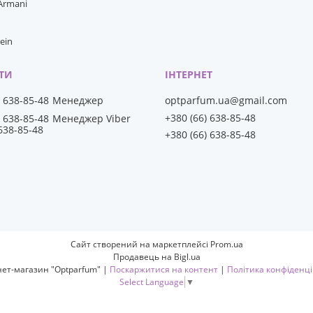
 Armani
lein
) 638-85-48
Менеджер
optparfum.ua@gmail.com
+380 (66) 638-85-48
) 638-85-48
Менеджер Viber
 638-85-48
+380 (66) 638-85-48
Сайт створений на маркетплейсі
Prom.ua
Продавець на Bigl.ua
Інтернет-магазин "Optparfum" |
Поскаржитися на контент
|
Політика конфіденці
Select Language
▼