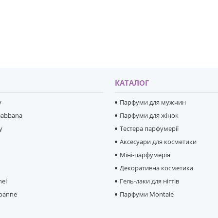
И
КАТАЛОГ
y
Парфуми для мужчин
Gabbana
Парфуми для жінок
y
Тестера парфумерії
Аксесуари для косметики
Міні-парфумерія
e
Декоративна косметика
hel
Гель-лаки для нігтів
banne
Парфуми Montale