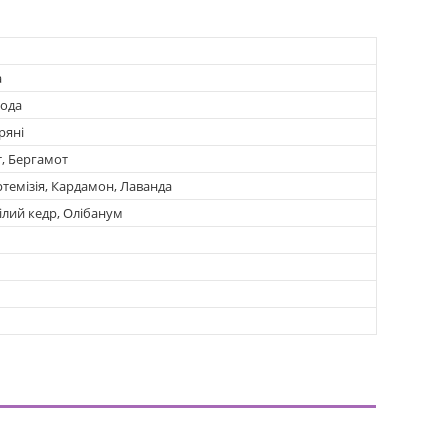
а
вода
ряні
, Бергамот
ртемізія, Кардамон, Лаванда
ілий кедр, Олібанум