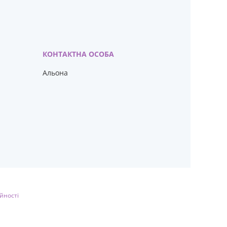
Альона
йності