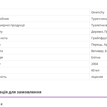
Givenchy
робник
Туреччин
мерної продукції
Туалетна 
ту
Деревні, П
 нота
Грейпфрут
я
Перець, А
та
Ветивер, Б
ія
Елітна
у
2004
60 мл
ність
ліцензія
ація для замовлення
 ₴