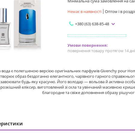
Мінімальна сума замовлення на сайт
Немає в наявності
Оптом і в роздр
+380 (63) 638-85-48
повернення товару протягом 14 дн
 вода є полегшеною версією оригінальних парфумів Givenchy pour Homme
творює образ бездоганно елегантного, чарівного гарного справжнього 
завоювати будь-яку красуню. Його володар — вольова й активна особис
розкішний еліксир, виготовлений зі скла та увінчаний масивною криш
благородне та свіже доповнення образу рішучого
еристики