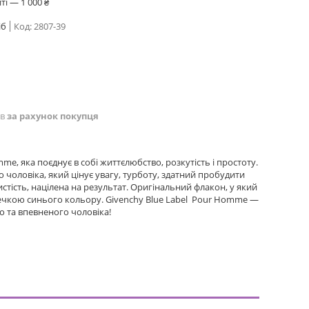
і — 1 000 ₴
іб
Код:
2807-39
ів
за рахунок покупця
, яка поєднує в собі життєлюбство, розкутість і простоту.
чоловіка, який цінує увагу, турботу, здатний пробудити
тість, націлена на результат. Оригінальний флакон, у який
ечкою синього кольору. Givenchy Blue Label Pour Homme —
 та впевненого чоловіка!