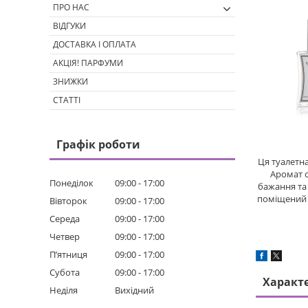
ПРО НАС
ВІДГУКИ
ДОСТАВКА І ОПЛАТА
АКЦІЯ! ПАРФУМИ
ЗНИЖКИ
СТАТТІ
Графік роботи
Ця туалетна
Аромат с
Понеділок
09:00
17:00
бажання та 
поміщений 
Вівторок
09:00
17:00
Середа
09:00
17:00
Четвер
09:00
17:00
Пʼятниця
09:00
17:00
Субота
09:00
17:00
Характ
Неділя
Вихідний