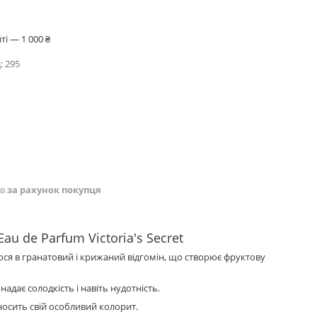
і — 1 000 ₴
:
295
ів
за рахунок покупця
au de Parfum Victoria's Secret
ся в гранатовий і крижаний відгомін, що створює фруктову
адає солодкість і навіть нудотність.
осить свій особливий колорит.