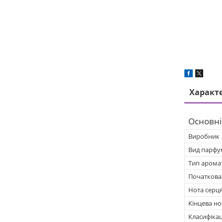
Характ
Основні
Виробник
Вид парфу
Тип арома
Початкова
Нота серц
Кінцева но
Класифікац