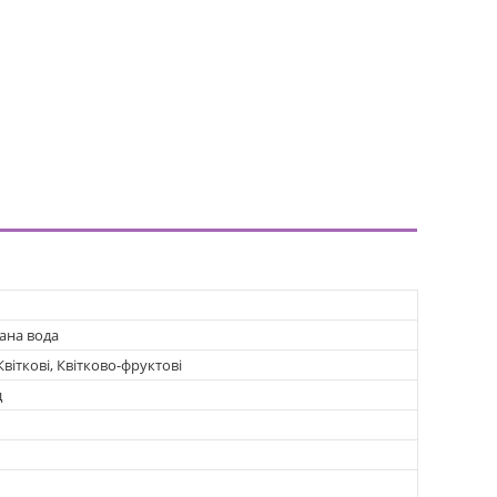
ана вода
Квіткові, Квітково-фруктові
д