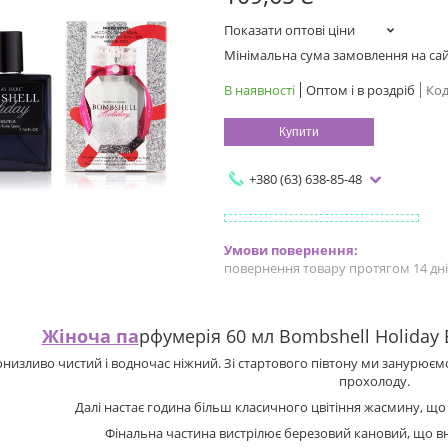
Показати оптові ціни
Мінімальна сума замовлення на сайт
В наявності
Оптом і в роздріб
Код
Купити
+380 (63) 638-85-48
повернення товару протягом 14 дн
Жіноча па
рфумерія 60 мл Bombshell Holiday E
изливо чистий і водночас ніжний. Зі стартового півтону ми занурюємо
прохолоду.
Далі настає година більш класичного цвітіння жасмину, що н
Фінальна частина вистрілює березовий кановий, що вн