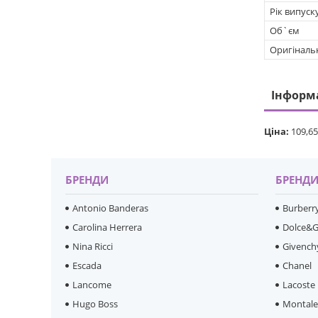
Рік випуск
Об`єм
Оригіналь
Інформ
Ціна:
109,65
БРЕНДИ
БРЕНД
Antonio Banderas
Burberr
Carolina Herrera
Dolce&
Nina Ricci
Givench
Escada
Chanel
Lancome
Lacoste
Hugo Boss
Montal