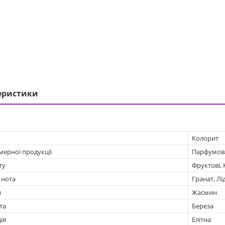
еристики
Колорит
мерної продукції
Парфумов
ту
Фруктові, 
 нота
Гранат, Лі
я
Жасмин
та
Береза
ія
Елітна