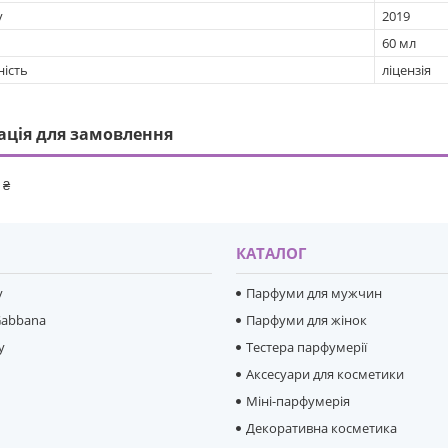
у
2019
60 мл
ність
ліцензія
ація для замовлення
 ₴
И
КАТАЛОГ
y
Парфуми для мужчин
Gabbana
Парфуми для жінок
y
Тестера парфумерії
Аксесуари для косметики
Міні-парфумерія
e
Декоративна косметика