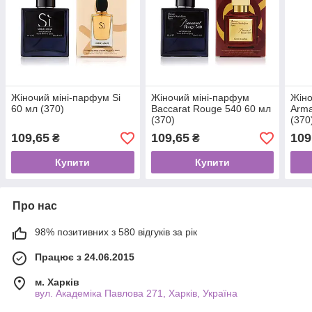
Жіночий міні-парфум Si
Жіночий міні-парфум
Жіно
60 мл (370)
Baccarat Rouge 540 60 мл
Arma
(370)
(370
109,65
109,65
109
₴
₴
Купити
Купити
Про нас
98% позитивних з 580 відгуків за рік
Працює з 24.06.2015
м. Харків
вул. Академіка Павлова 271, Харків, Україна