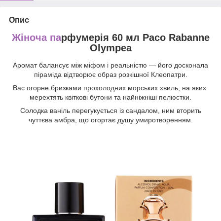
Опис
Жіноча па
рфумерія 60 мл Paco Rabanne
Olympea
Аромат балансує між міфом і реальністю — його досконала
піраміда відтворює образ розкішної Клеопатри.
Вас огорне бризками прохолодних морських хвиль, на яких
мерехтять квіткові бутони та найніжніші пелюстки.
Солодка ваніль перегукується із сандалом, ним вторить
чуттєва амбра, що огортає душу умиротворенням.