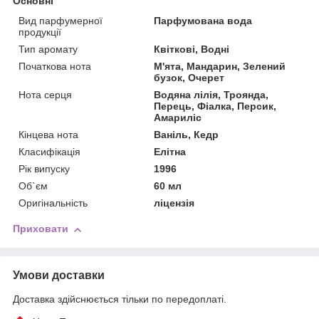
Основні
Вид парфумерної
Парфумована вода
продукції
Тип аромату
Квіткові, Водні
Початкова нота
М'ята, Мандарин, Зелений
бузок, Очерет
Нота серця
Водяна лілія, Троянда,
Перець, Фіалка, Персик,
Амариліс
Кінцева нота
Ваніль, Кедр
Класифікація
Елітна
Рік випуску
1996
Об`єм
60 мл
Оригінальність
ліцензія
Приховати
Умови доставки
Доставка здійснюється тільки по передоплаті.