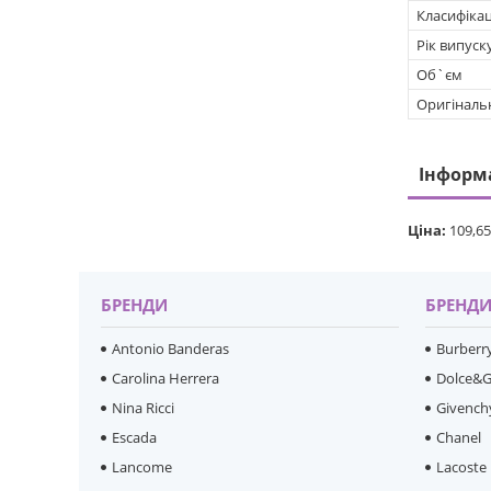
Класифікац
Рік випуск
Об`єм
Оригіналь
Інформ
Ціна:
109,65
БРЕНДИ
БРЕНД
Antonio Banderas
Burberr
Carolina Herrera
Dolce&
Nina Ricci
Givench
Escada
Chanel
Lancome
Lacoste