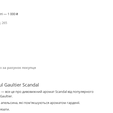
і — 1 000 ₴
:
265
ів
за рахунок покупця
l Gaultier Scandal
й — все це про дивовижний аромат Scandal від популярного
aultier.
 апельсина, які пом'якшуються ароматом гарденії.
язати.