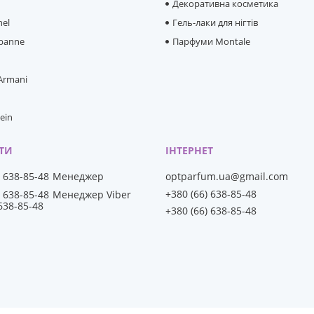
e
Декоративна косметика
hel
Гель-лаки для нігтів
banne
Парфуми Montale
 Armani
lein
) 638-85-48
Менеджер
optparfum.ua@gmail.com
+380 (66) 638-85-48
) 638-85-48
Менеджер Viber
 638-85-48
+380 (66) 638-85-48