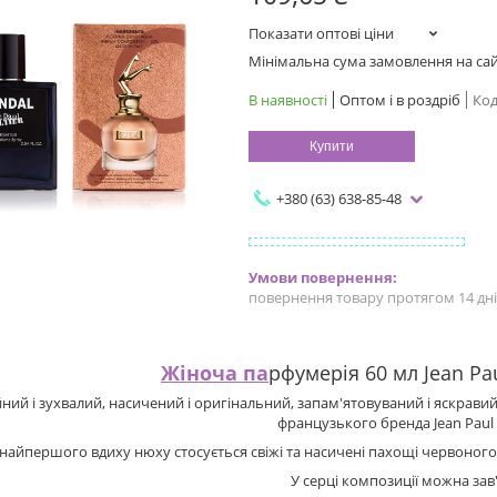
Показати оптові ціни
Мінімальна сума замовлення на сайт
В наявності
Оптом і в роздріб
Код
Купити
+380 (63) 638-85-48
повернення товару протягом 14 дн
Жіноча па
рфумерія 60 мл Jean Pau
ний і зухвалий, насичений і оригінальний, запам'ятовуваний і яскрави
французького бренда Jean Paul G
 найпершого вдиху нюху стосується свіжі та насичені пахощі червоного
У серці композиції можна зав'