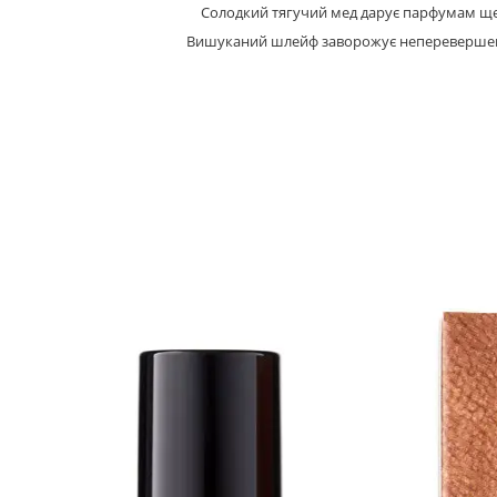
Солодкий тягучий мед дарує парфумам ще 
Вишуканий шлейф заворожує неперевершен