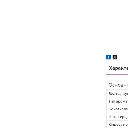
Характ
Основні
Вид парфу
Тип арома
Початкова
Нота серц
Кінцева но