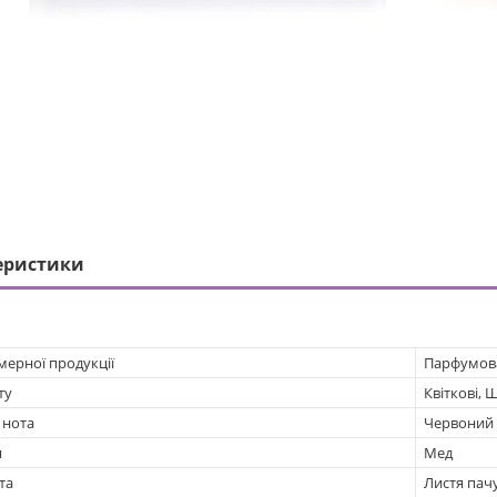
еристики
мерної продукції
Парфумов
ту
Квіткові, 
 нота
Червоний 
я
Мед
та
Листя пачу