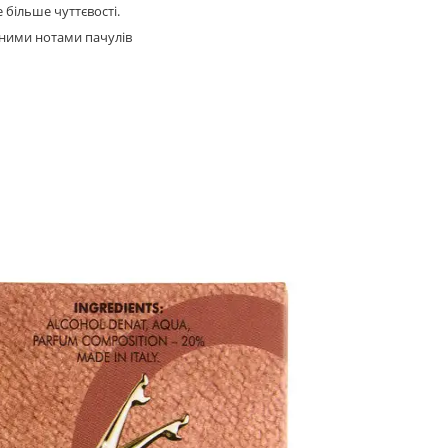
більше чуттєвості.
ими нотами пачулів