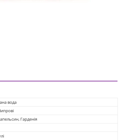
ана вода
Шипрові
апельсин, Гарденія
лі