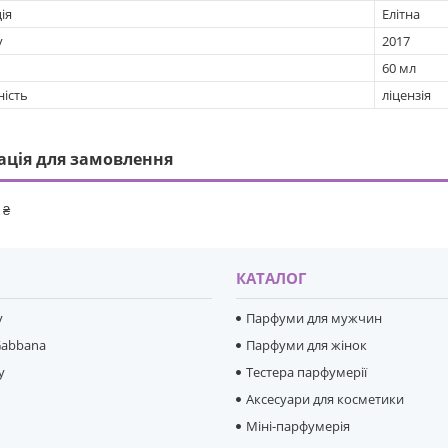
ія
Елітна
у
2017
60 мл
ність
ліцензія
ація для замовлення
 ₴
И
КАТАЛОГ
y
Парфуми для мужчин
Gabbana
Парфуми для жінок
y
Тестера парфумерії
Аксесуари для косметики
Міні-парфумерія