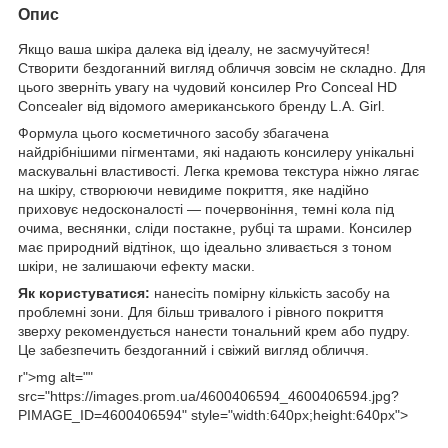
Опис
Якщо ваша шкіра далека від ідеалу, не засмучуйтеся!
Створити бездоганний вигляд обличчя зовсім не складно. Для
цього зверніть увагу на чудовий консилер Pro Conceal HD
Concealer від відомого американського бренду L.A. Girl.
Формула цього косметичного засобу збагачена
найдрібнішими пігментами, які надають консилеру унікальні
маскувальні властивості. Легка кремова текстура ніжно лягає
на шкіру, створюючи невидиме покриття, яке надійно
приховує недосконалості — почервоніння, темні кола під
очима, веснянки, сліди постакне, рубці та шрами. Консилер
має природний відтінок, що ідеально зливається з тоном
шкіри, не залишаючи ефекту маски.
Як користуватися:
нанесіть помірну кількість засобу на
проблемні зони. Для більш тривалого і рівного покриття
зверху рекомендується нанести тональний крем або пудру.
Це забезпечить бездоганний і свіжий вигляд обличчя.
r">mg alt=""
src="https://images.prom.ua/4600406594_4600406594.jpg?
PIMAGE_ID=4600406594" style="width:640px;height:640px">