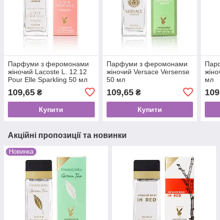
Парфуми з феромонами
Парфуми з феромонами
Пар
жіночий Lacoste L. 12.12
жіночий Versace Versense
жіно
Pour Elle Sparkling 50 мл
50 мл
мл
109,65
109,65
109
₴
₴
Купити
Купити
Акційні пропозиції та новинки
Новинка