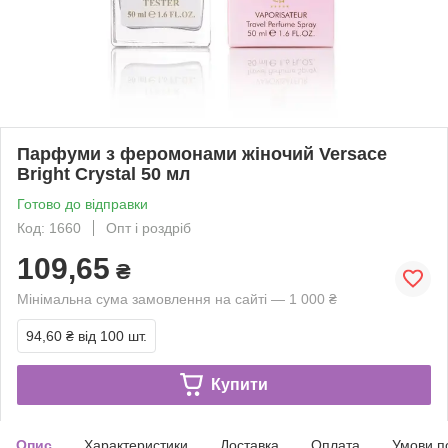
Парфуми з феромонами жіночий Versace
Bright Crystal 50 мл
Готово до відправки
Код: 1660
Опт і роздріб
109,65
₴
Мінімальна сума замовлення на сайті — 1 000 ₴
94,60 ₴
від 100 шт.
Купити
Опис
Характеристики
Доставка
Оплата
Умови п