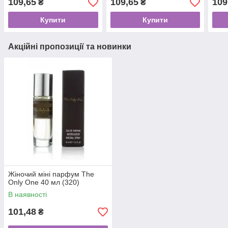
109,65
109,65
109
₴
₴
Купити
Купити
Акційні пропозиції та новинки
Жіночий міні парфум The
Only One 40 мл (320)
В наявності
101,48
₴