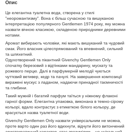
Опис
Це елегантна туалетна вода, створена у стилі
"неоромантизму". Вона є більш сучасною та вишуканою
інтерпретацією популярного Gentlemen 1974 року, яку можна
назвати вічною класикою, складеною природними деревними
нотами.
Аромат вибирають чоловіки, які мають вишуканий та чудовий
смак. Його власник цілеспрямований та впевнений, сильний
та шляхетний.
Одухотворений та пікантний Givenchy Gentlemen Only
спочатку березовий з відтінками мандарину, мускату та
рожевого перцю. Далі в парфумерній мелодії чуються
чуттєвий ветивер, кедр та пачулі. На завершення композиції
виражені мускус з ладаном, надаючи принадної таємничості
та глибини.
Такий мужній і багатий парфум таїться у ніжному флаконі
гарної форми. Елегантна упаковка, виконана в темно-сірому
кольорі, вдало контрастує з етикеткою білого кольору, де
красується назва туалетної води.
Givenchy Gentlemen Only назвати універсальним не можна,
проте варто один раз його вдихнути, відчути його витончений
аристократичний характер, стає зрозумілим – це унікальний