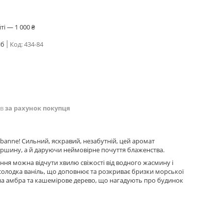
і — 1 000 ₴
іб
Код:
434-84
ів
за рахунок покупця
banne! Сильний, яскравий, незабутній, цей аромат
вершину, а й даруючи неймовірне почуття блаженства.
ання можна відчути хвилю свіжості від водного жасмину і
олодка ваніль, що доповнює та розкриває бризки морської
іжна амбра та кашемірове дерево, що нагадують про будинок