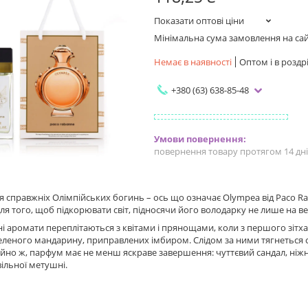
Показати оптові ціни
Мінімальна сума замовлення на сайт
Немає в наявності
Оптом і в роздр
+380 (63) 638-85-48
повернення товару протягом 14 дн
 справжніх Олімпійських богинь – ось що означає Olympea від Paco Ra
ля того, щоб підкорювати світ, підносячи його володарку не лише на 
дні аромати переплітаються з квітами і прянощами, коли з першого зітх
леного мандарину, приправлених імбиром. Слідом за ними тягнеться с
ичайно ж, парфум має не менш яскраве завершення: чуттєвий сандал, н
ільної метушні.