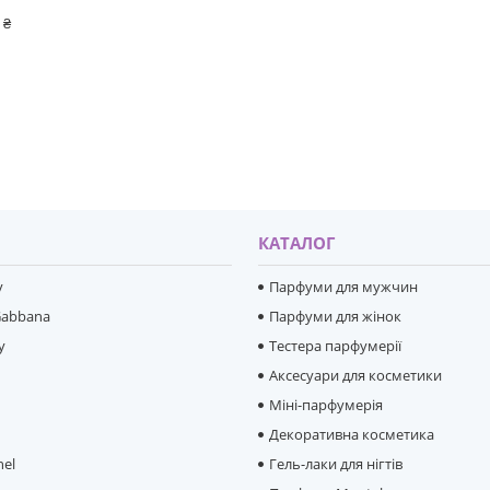
 ₴
И
КАТАЛОГ
y
Парфуми для мужчин
Gabbana
Парфуми для жінок
y
Тестера парфумерії
Аксесуари для косметики
Міні-парфумерія
e
Декоративна косметика
hel
Гель-лаки для нігтів