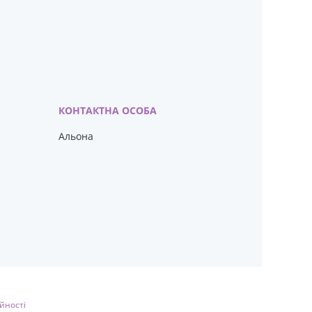
Альона
йності