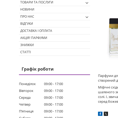
ТОВАРИ ТА ПОСЛУГИ
НОВИНИ
ПРО НАС
ВІДГУКИ
ДОСТАВКА І ОПЛАТА
АКЦІЯ! ПАРФУМИ
ЗНИЖКИ
СТАТТІ
Графік роботи
Парфуми для
створений д
Понеділок
09:00
17:00
Міфічні схі
Вівторок
09:00
17:00
шаленого зе
солі. І, зв
Середа
09:00
17:00
серед божев
Четвер
09:00
17:00
Пʼятниця
09:00
17:00