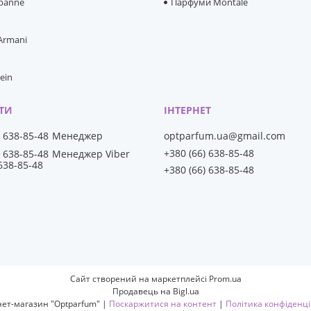
banne
Парфуми Montale
 Armani
lein
) 638-85-48
Менеджер
optparfum.ua@gmail.com
+380 (66) 638-85-48
) 638-85-48
Менеджер Viber
 638-85-48
+380 (66) 638-85-48
Сайт створений на маркетплейсі
Prom.ua
Продавець на Bigl.ua
Інтернет-магазин "Optparfum" |
Поскаржитися на контент
|
Політика конфіденці