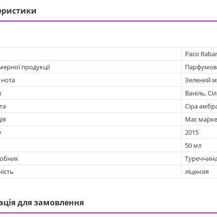
еристики
Paco Raba
мерної продукції
Парфумов
 нота
Зелений м
я
Ваніль, Сі
та
Сіра амбр
ія
Мас марке
у
2015
50 мл
робник
Туреччин
ність
ліцензія
ація для замовлення