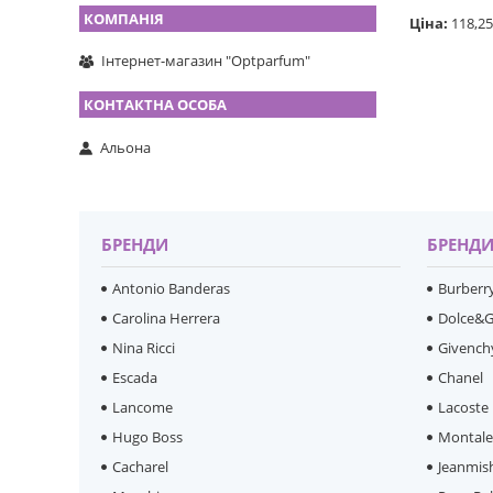
Ціна:
118,25
Інтернет-магазин "Optparfum"
Альона
БРЕНДИ
БРЕНД
Antonio Banderas
Burberr
Carolina Herrera
Dolce&
Nina Ricci
Givench
Escada
Chanel
Lancome
Lacoste
Hugo Boss
Montal
Cacharel
Jeanmis