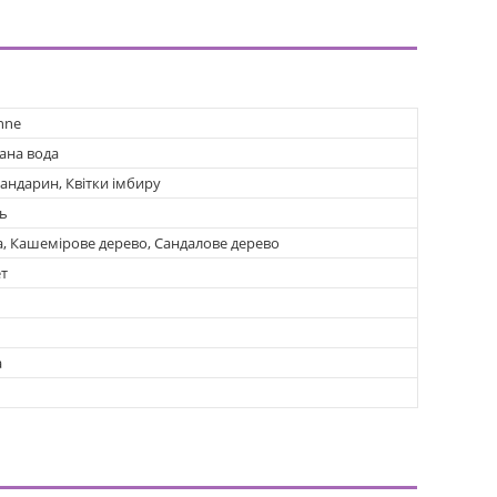
nne
ана вода
андарин, Квітки імбиру
ль
а, Кашемірове дерево, Сандалове дерево
т
а