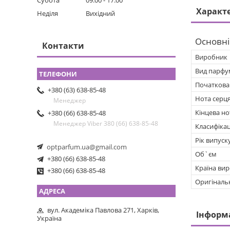
Субота
09:00
17:00
Характ
Неділя
Вихідний
Основні
Контакти
Виробник
Вид парфу
Початкова
+380 (63) 638-85-48
Нота серц
Менеджер
Кінцева но
+380 (66) 638-85-48
Менеджер Viber 380 (66) 638-85-48
Класифікац
Рік випуск
optparfum.ua@gmail.com
Об`єм
+380 (66) 638-85-48
Країна ви
+380 (66) 638-85-48
Оригіналь
вул. Академіка Павлова 271, Харків,
Інформ
Україна