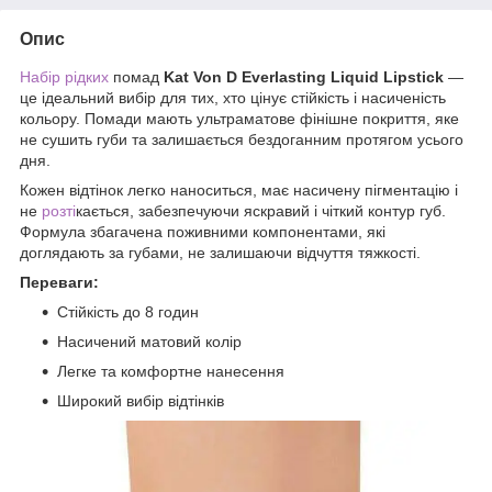
Опис
Набір рідких
помад
Kat Von D Everlasting Liquid Lipstick
—
це ідеальний вибір для тих, хто цінує стійкість і насиченість
кольору. Помади мають ультраматове фінішне покриття, яке
не сушить губи та залишається бездоганним протягом усього
дня.
Кожен відтінок легко наноситься, має насичену пігментацію і
не
розті
кається, забезпечуючи яскравий і чіткий контур губ.
Формула збагачена поживними компонентами, які
доглядають за губами, не залишаючи відчуття тяжкості.
Переваги:
Стійкість до 8 годин
Насичений матовий колір
Легке та комфортне нанесення
Широкий вибір відтінків