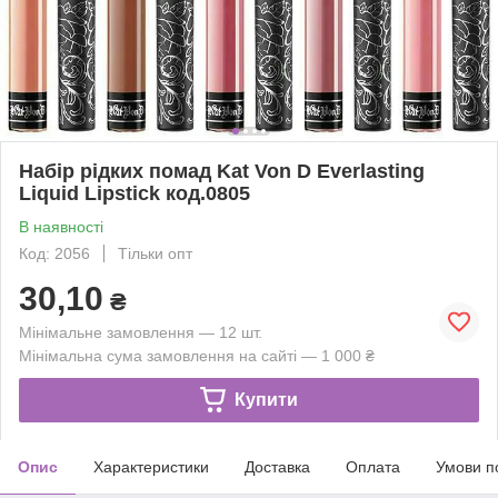
Набір рідких помад Kat Von D Everlasting
Liquid Lipstick код.0805
В наявності
Код: 2056
Тільки опт
30,10
₴
Мінімальне замовлення — 12 шт.
Мінімальна сума замовлення на сайті — 1 000 ₴
Купити
Опис
Характеристики
Доставка
Оплата
Умови п