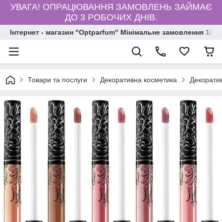
УВАГА! ОПРАЦЮВАННЯ ЗАМОВЛЕНЬ ЗАЙМАЄ
ДО 3 РОБОЧИХ ДНІВ.
Інтернет - магазин "Optparfum" Мінімальне замовлення 1000
Товари та послуги
Декоративна косметика
Декоратив