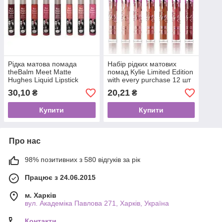
Рідка матова помада
Набір рідких матових
theBalm Meet Matte
помад Kylie Limited Edition
Hughes Liquid Lipstick
with every purchase 12 шт
код.521
код.212pcs
30,10
20,21
₴
₴
Купити
Купити
Про нас
98% позитивних з 580 відгуків за рік
Працює з 24.06.2015
м. Харків
вул. Академіка Павлова 271, Харків, Україна
Контакти