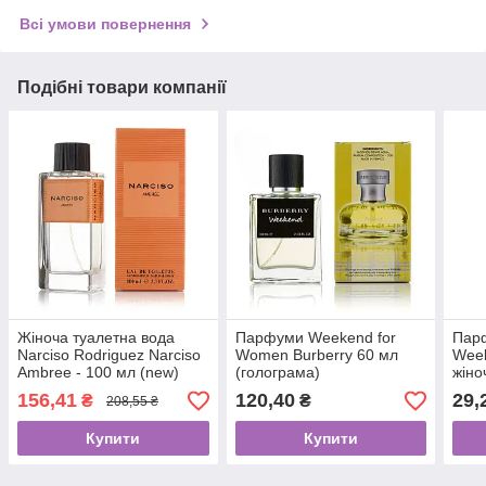
Всі умови повернення
Подібні товари компанії
Жіноча туалетна вода
Парфуми Weekend for
Парф
Narciso Rodriguez Narciso
Women Burberry 60 мл
Wee
Ambree - 100 мл (new)
(голограма)
жіно
156,41
120,40
29,
₴
₴
208,55 ₴
Купити
Купити