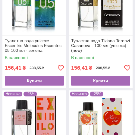
Туалетна вода унісекс
Туалетна вода Tiziana Terenzi
Escentric Molecules Escentric
Casanova - 100 мл (унісекс)
05 100 мл - зелена
(new)
В наявності
В наявності
156,41
156,41
₴
₴
208,55 ₴
208,55 ₴
Купити
Купити
Новинка
–25%
Новинка
–25%