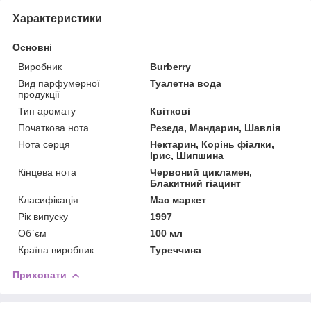
Характеристики
Основні
Виробник
Burberry
Вид парфумерної
Туалетна вода
продукції
Тип аромату
Квіткові
Початкова нота
Резеда, Мандарин, Шавлія
Нота серця
Нектарин, Корінь фіалки,
Ірис, Шипшина
Кінцева нота
Червоний цикламен,
Блакитний гіацинт
Класифікація
Мас маркет
Рік випуску
1997
Об`єм
100 мл
Країна виробник
Туреччина
Приховати