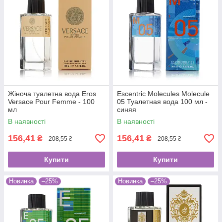
Жіноча туалетна вода Eros
Escentric Molecules Molecule
Versace Pour Femme - 100
05 Туалетная вода 100 мл -
мл
синяя
В наявності
В наявності
156,41
156,41
₴
₴
208,55 ₴
208,55 ₴
Купити
Купити
Новинка
–25%
Новинка
–25%