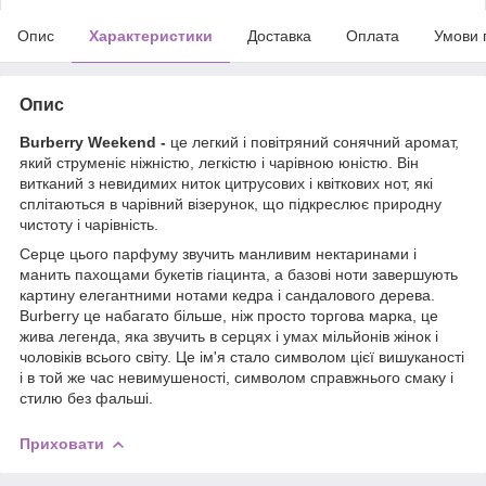
Опис
Характеристики
Доставка
Оплата
Умови 
Опис
Burberry Weekend -
це легкий і повітряний сонячний аромат,
який струменіє ніжністю, легкістю і чарівною юністю. Він
витканий з невидимих ниток цитрусових і квіткових нот, які
сплітаються в чарівний візерунок, що підкреслює природну
чистоту і чарівність.
Серце цього парфуму звучить манливим нектаринами і
манить пахощами букетів гіацинта, а базові ноти завершують
картину елегантними нотами кедра і сандалового дерева.
Burberry це набагато більше, ніж просто торгова марка, це
жива легенда, яка звучить в серцях і умах мільйонів жінок і
чоловіків всього світу. Це ім'я стало символом цієї вишуканості
і в той же час невимушеності, символом справжнього смаку і
стилю без фальші.
Приховати