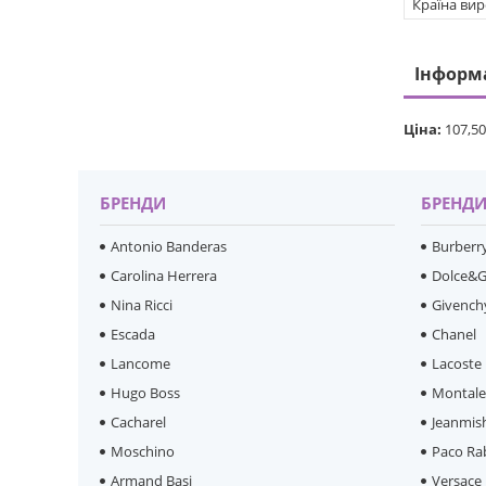
Країна ви
Інформ
Ціна:
107,50
БРЕНДИ
БРЕНД
Antonio Banderas
Burberr
Carolina Herrera
Dolce&
Nina Ricci
Givench
Escada
Chanel
Lancome
Lacoste
Hugo Boss
Montal
Cacharel
Jeanmis
Moschino
Paco Ra
Armand Basi
Versace