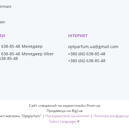
 Armani
lein
) 638-85-48
Менеджер
optparfum.ua@gmail.com
+380 (66) 638-85-48
) 638-85-48
Менеджер Viber
 638-85-48
+380 (66) 638-85-48
Сайт створений на маркетплейсі
Prom.ua
Продавець на Bigl.ua
Інтернет-магазин "Optparfum" |
Поскаржитися на контент
|
Політика конфіденці
Select Language
▼