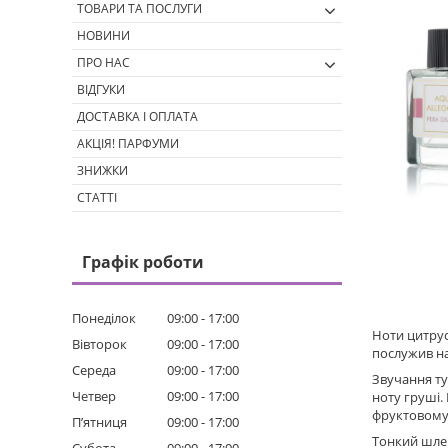
ТОВАРИ ТА ПОСЛУГИ
НОВИНИ
ПРО НАС
ВІДГУКИ
ДОСТАВКА І ОПЛАТА
АКЦІЯ! ПАРФУМИ
ЗНИЖКИ
СТАТТІ
Графік роботи
Понеділок
09:00
17:00
Ноти цитрусі
Вівторок
09:00
17:00
послужив на
Середа
09:00
17:00
Звучання ту
Четвер
09:00
17:00
ноту груші.
фруктовому 
Пʼятниця
09:00
17:00
Тонкий шлей