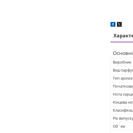
Характ
Основні
Виробник
Вид парфу
Тип арома
Початкова
Нота серц
Кінцева но
Класифікац
Рік випуск
Об`єм