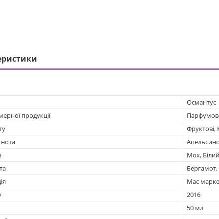
еристики
Османтус
мерної продукції
Парфумов
ту
Фруктові, 
 нота
Апельсино
я
Мох, Білий
та
Бергамот,
ія
Мас марке
у
2016
50 мл