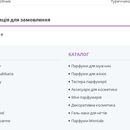
робник
Туреччин
ація для замовлення
 ₴
И
КАТАЛОГ
y
Парфуми для мужчин
Gabbana
Парфуми для жінок
y
Тестера парфумерії
Аксесуари для косметики
Міні-парфумерія
e
Декоративна косметика
hel
Гель-лаки для нігтів
banne
Парфуми Montale