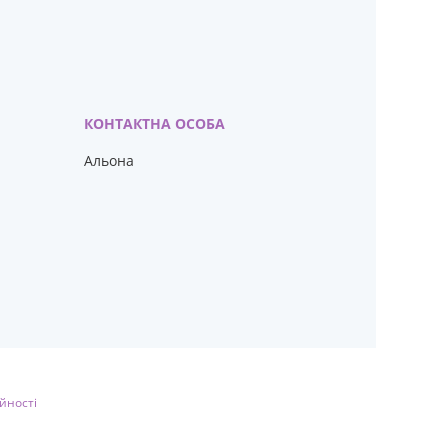
Альона
йності