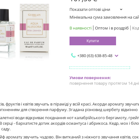
Показати оптові ціни
Мінімальна сума замовлення на сайт
В наявності
Оптом і в роздріб
Код
Купити
+380 (63) 638-85-48
повернення товару протягом 14 дн
в, фруктів і квітів звучать в піраміді у всій красі. Акорди аромату звуча
тхненням для створення парфуму. Згадана різновид шербету відмінно 
алетної води відкриває поєднання нот калабрійського бергамоту, грейп
 В серці - бархатисте дотик акордів османтуса і абрикоса. Кедр, мох і 
саду.
ф аромату звучить чудово. Він витканий з ніжного звучання квітів, сок