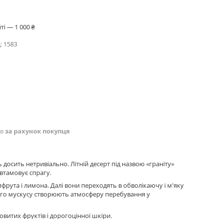
і — 1 000 ₴
:
1583
ів
за рахунок покупця
ть досить нетривіально. Літній десерт під назвою «граніту»
втамовує спрагу.
фрута і лимона. Далі вони переходять в обволікаючу і м'яку
білого мускусу створюють атмосферу перебування у
овитих фруктів і дорогоцінної шкіри.