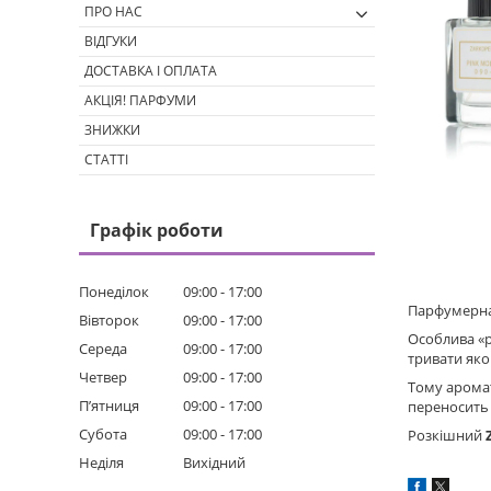
ПРО НАС
ВІДГУКИ
ДОСТАВКА І ОПЛАТА
АКЦІЯ! ПАРФУМИ
ЗНИЖКИ
СТАТТІ
Графік роботи
Понеділок
09:00
17:00
Парфумерна 
Вівторок
09:00
17:00
Особлива «р
Середа
09:00
17:00
тривати як
Четвер
09:00
17:00
Тому аромат
Пʼятниця
09:00
17:00
переносить 
Субота
09:00
17:00
Розкішний
Неділя
Вихідний