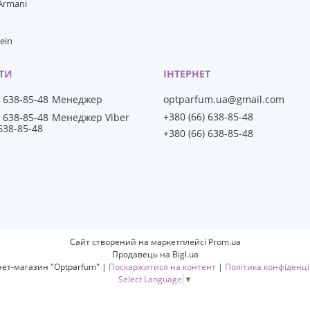
 Armani
lein
) 638-85-48
Менеджер
optparfum.ua@gmail.com
+380 (66) 638-85-48
) 638-85-48
Менеджер Viber
 638-85-48
+380 (66) 638-85-48
Сайт створений на маркетплейсі
Prom.ua
Продавець на Bigl.ua
Інтернет-магазин "Optparfum" |
Поскаржитися на контент
|
Політика конфіденці
Select Language
▼