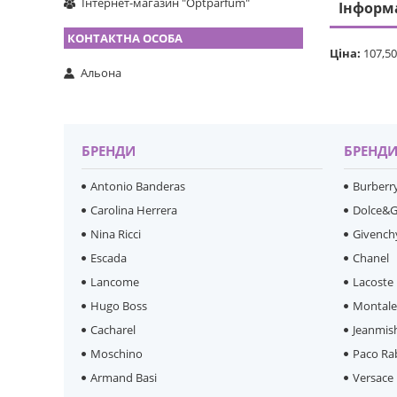
Інтернет-магазин "Optparfum"
Інформ
Ціна:
107,50
Альона
БРЕНДИ
БРЕНД
Antonio Banderas
Burberr
Carolina Herrera
Dolce&
Nina Ricci
Givench
Escada
Chanel
Lancome
Lacoste
Hugo Boss
Montal
Cacharel
Jeanmis
Moschino
Paco Ra
Armand Basi
Versace