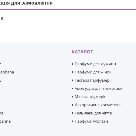
ація для замовлення
 ₴
И
КАТАЛОГ
y
Парфуми для мужчин
Gabbana
Парфуми для жінок
y
Тестера парфумерії
Аксесуари для косметики
Міні-парфумерія
e
Декоративна косметика
hel
Гель-лаки для нігтів
banne
Парфуми Montale