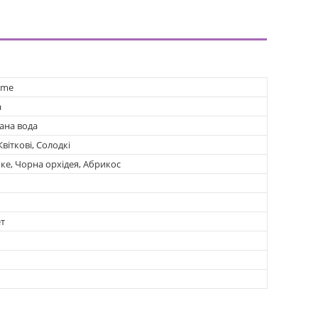
ume
а
ана вода
Квіткові, Солодкі
е, Чорна орхідея, Абрикос
т