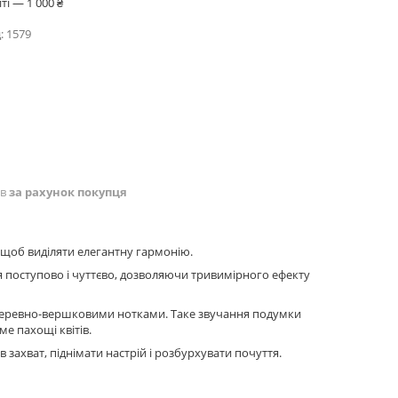
і — 1 000 ₴
:
1579
ів
за рахунок покупця
, щоб виділяти елегантну гармонію.
 поступово і чуттєво, дозволяючи тривимірного ефекту
 деревно-вершковими нотками. Таке звучання подумки
ме пахощі квітів.
захват, піднімати настрій і розбурхувати почуття.