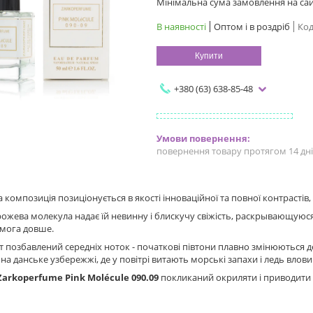
Мінімальна сума замовлення на сайт
В наявності
Оптом і в роздріб
Код
Купити
+380 (63) 638-85-48
повернення товару протягом 14 дн
композиція позиціонується в якості інноваційної та повної контрастів
ожева молекула надає їй невинну і блискучу свіжість, раскрывающуюся
омога довше.
 позбавлений середніх ноток - початкові півтони плавно змінюються
на данське узбережжі, де у повітрі витають морські запахи і ледь влови
Zarkoperfume Pink Molécule 090.09
покликаний окриляти і приводити в 