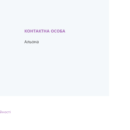
Альона
йності