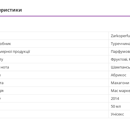
еристики
Zarkoperf
робник
Туреччин
мерної продукції
Парфумов
ту
Фруктові, 
 нота
Шампанськ
я
Абрикос
та
Махагони
ія
Мас марке
у
2014
50 мл
Унісекс