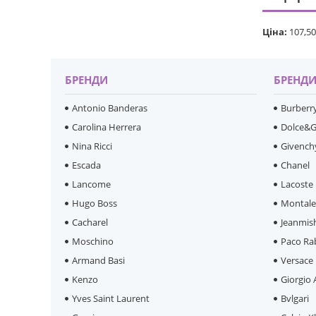
Ціна:
107,50
БРЕНДИ
БРЕНД
Antonio Banderas
Burberr
Carolina Herrera
Dolce&
Nina Ricci
Givench
Escada
Chanel
Lancome
Lacoste
Hugo Boss
Montal
Cacharel
Jeanmis
Moschino
Paco Ra
Armand Basi
Versace
Kenzo
Giorgio
Yves Saint Laurent
Bvlgari