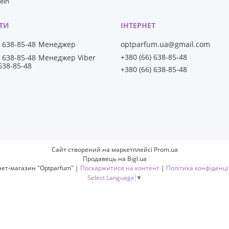
lein
) 638-85-48
Менеджер
optparfum.ua@gmail.com
+380 (66) 638-85-48
) 638-85-48
Менеджер Viber
 638-85-48
+380 (66) 638-85-48
Сайт створений на маркетплейсі
Prom.ua
Продавець на Bigl.ua
Інтернет-магазин "Optparfum" |
Поскаржитися на контент
|
Політика конфіденці
Select Language
▼