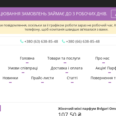
АЦЮВАННЯ ЗАМОВЛЕНЬ ЗАЙМАЄ ДО 3 РОБОЧИХ ДНІВ.
ше повідомлення, оскільки за її графіком роботи зараз не робочий час
телефону, щоб компанія швидше зв'язалася з вами.
+380 (63) 638-85-48
+380 (66) 638-85-48
Головна
Товари та послуги
Про нас
Умови співпраці
Доставка і оплата
Акція! Пар
Новинки
Прайс-листи
Статті
Повернення т
Жіночий міні парфум Bvlgari Omnia 
107,50 ₴