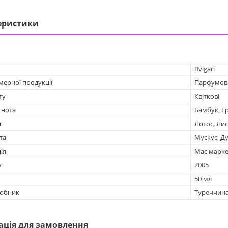
еристики
Bvlgari
мерної продукції
Парфумов
ту
Квіткові
 нота
Бамбук, Г
я
Лотос, Ли
та
Мускус, Д
ія
Мас марке
у
2005
50 мл
робник
Туреччин
ація для замовлення