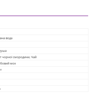
ана вода
руша
ст чорної смородини, Чай
убовий мох
т
а