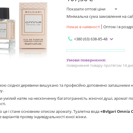
Показати оптові ціни
Мінімальна сума замовлення на сайт
Немає в наявності
Оптом і в роздр
+380 (63) 638-85-48
повернення товару протягом 14 дн
ою східної деревини вишукано та професійно доповнено запашними нота
у.
 умілий натяк на нескінченну багатогранність жіночої душі, аромат по
сті.
 це і стане основним описом аромату. Туалетна вода
«Bvlgari Omnia C
 варіантів прояву індивідуальності юної жінки.