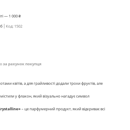
і — 1 000 ₴
іб
Код:
1502
ів
за рахунок покупця
ми квітів, а для грайливості додали трохи фруктів, але
містили у флакон, який візуально нагадує символ
rystalline»
– це парфумерний продукт, який відкриває всі