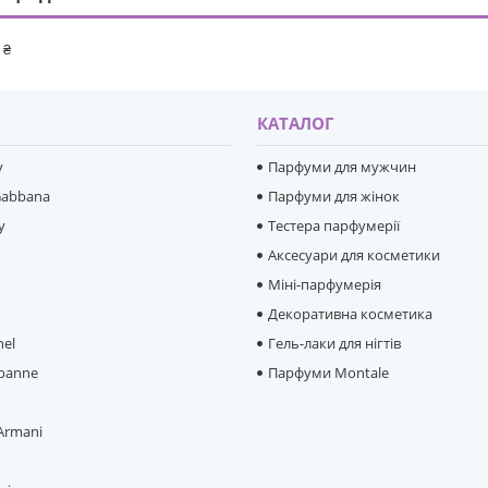
 ₴
И
КАТАЛОГ
y
Парфуми для мужчин
Gabbana
Парфуми для жінок
y
Тестера парфумерії
Аксесуари для косметики
Міні-парфумерія
e
Декоративна косметика
hel
Гель-лаки для нігтів
banne
Парфуми Montale
 Armani