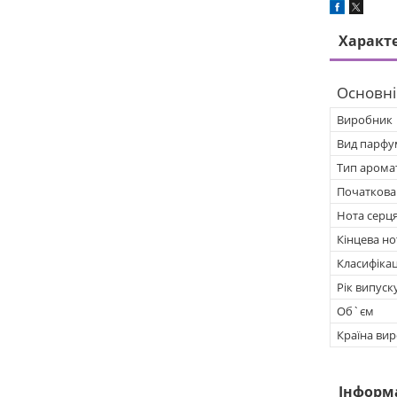
Характ
Основні
Виробник
Вид парфу
Тип арома
Початкова
Нота серц
Кінцева но
Класифікац
Рік випуск
Об`єм
Країна ви
Інформ