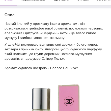
Опис
Чистий і легкий у противагу іншим ароматам , він
розкривається грейпфрутової соковитістю, нотами червоних
апельсинів і цитрусів. «Сердечні» ноти - це тепло білого
мускусу і глибока млосність жасмину.
У шлейфі розкриваються вишукані аромати білого кедра,
ветівера і гірчинка ірису. Автором цього чудесного парфуму,
який належить до групи деревних, квітково-мускусних
ароматів, є парфумер Олівер Польж.
Аромат чудового настрою - Chance Eau Vive!