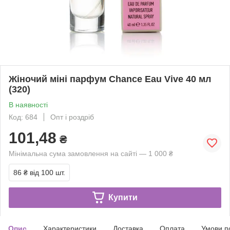
Жіночий міні парфум Chance Eau Vive 40 мл
(320)
В наявності
Код: 684
Опт і роздріб
101,48
₴
Мінімальна сума замовлення на сайті — 1 000 ₴
86 ₴
від 100 шт.
Купити
Опис
Характеристики
Доставка
Оплата
Умови п