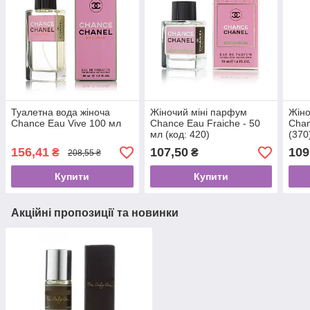
Туалетна вода жіноча
Жіночий міні парфум
Жіно
Chance Eau Vive 100 мл
Chance Eau Fraiche - 50
Chan
мл (код: 420)
(370
156,41
107,50
109
₴
₴
208,55 ₴
Купити
Купити
Акційні пропозиції та новинки