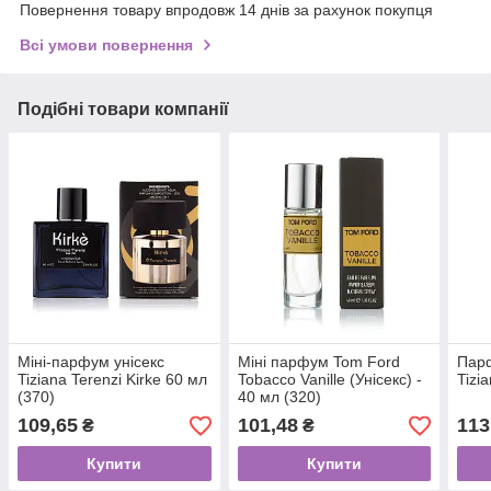
Повернення товару впродовж 14 днів за рахунок покупця
Всі умови повернення
Подібні товари компанії
Міні-парфум унісекс
Міні парфум Tom Ford
Парф
Tiziana Terenzi Kirke 60 мл
Tobacco Vanille (Унісекс) -
Tizi
(370)
40 мл (320)
109,65
101,48
113
₴
₴
Купити
Купити