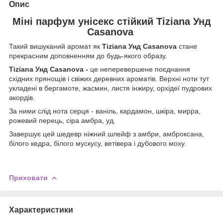
Опис
Міні парфум унісекс стійкий Tiziana Унд
Casanova
Такий вишуканий аромат як
Tiziana Унд Casanova
стане
прекрасним доповненням до будь-якого образу.
Tiziana Унд Casanova -
це неперевершене поєднання
східних прянощів і свіжих деревних ароматів. Верхні ноти тут
укладені в бергамоте, жасмин, листя інжиру, орхідеї пудрових
акордів.
За ними слід нота серця - ваніль, кардамон, шкіра, мирра,
рожевий перець, сіра амбра, уд.
Завершує цей шедевр ніжний шлейф з амбри, амброксана,
білого кедра, білого мускусу, ветівера і дубового моху.
Приховати
Характеристики