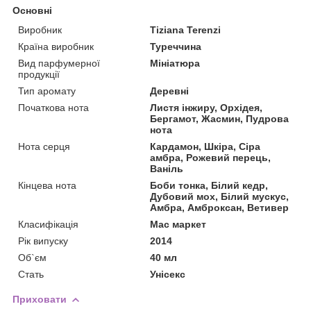
Основні
Виробник
Tiziana Terenzi
Країна виробник
Туреччина
Вид парфумерної
Мініатюра
продукції
Тип аромату
Деревні
Початкова нота
Листя інжиру, Орхідея,
Бергамот, Жасмин, Пудрова
нота
Нота серця
Кардамон, Шкіра, Сіра
амбра, Рожевий перець,
Ваніль
Кінцева нота
Боби тонка, Білий кедр,
Дубовий мох, Білий мускус,
Амбра, Амброксан, Ветивер
Класифікація
Мас маркет
Рік випуску
2014
Об`єм
40 мл
Стать
Унісекс
Приховати