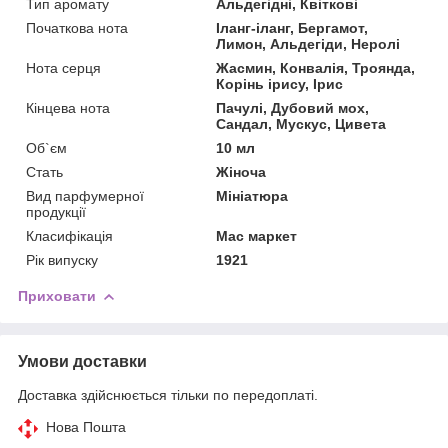
Тип аромату
Альдегідні, Квіткові
Початкова нота
Іланг-іланг, Бергамот,
Лимон, Альдегіди, Неролі
Нота серця
Жасмин, Конвалія, Троянда,
Корінь ірису, Ірис
Кінцева нота
Пачулі, Дубовий мох,
Сандал, Мускус, Цивета
Об`єм
10 мл
Стать
Жіноча
Вид парфумерної
Мініатюра
продукції
Класифікація
Мас маркет
Рік випуску
1921
Приховати
Умови доставки
Доставка здійснюється тільки по передоплаті.
Нова Пошта