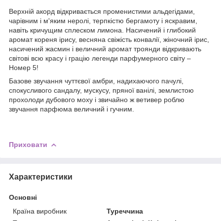
Верхній акорд відкривається променистими альдегідами,
чарівним і м'яким неролі, терпкістю бергамоту і яскравим,
навіть кричущим сплеском лимона. Насичений і глибокий
аромат кореня ірису, весняна свіжість конвалії, жіночний ірис,
насичений жасмин і величний аромат троянди відкривають
світові всю красу і грацію легенди парфумерного світу –
Номер 5!
Базове звучання чуттєвої амбри, надихаючого пачулі,
спокусливого сандалу, мускусу, пряної ванілі, землистою
прохолоди дубового моху і звичайно ж ветивер роблю
звучання парфюма величний і гучним.
Приховати
Характеристики
Основні
Країна виробник
Туреччина