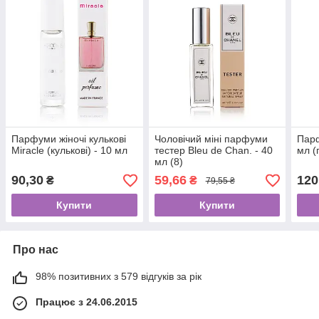
Парфуми жіночі кулькові
Чоловічий міні парфуми
Парф
Miracle (кулькові) - 10 мл
тестер Bleu de Chan. - 40
мл (
мл (8)
90,30
59,66
120
₴
₴
79,55 ₴
Купити
Купити
Про нас
98% позитивних з 579 відгуків за рік
Працює з 24.06.2015