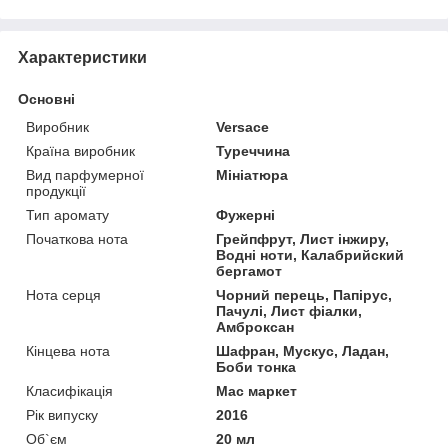
Характеристики
Основні
Виробник
Versace
Країна виробник
Туреччина
Вид парфумерної
Мініатюра
продукції
Тип аромату
Фужерні
Початкова нота
Грейпфрут, Лист інжиру,
Водні ноти, Калабрийский
бергамот
Нота серця
Чорний перець, Папірус,
Пачулі, Лист фіалки,
Амброксан
Кінцева нота
Шафран, Мускус, Ладан,
Боби тонка
Класифікація
Мас маркет
Рік випуску
2016
Об`єм
20 мл