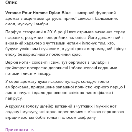
Опис
Versace Pour Homme Dylan Blue
– шикарний фужерний
аромат з акцентами цитрусів, пряної свіжості, бальзамних
смол, мускусу і амбри.
Парфум створений в 2016 році і вже отримав визнання серед
яскравих, розумних і енергійних чоловіків. Його динамічний і
виразний характер з чуттєвими нотами імпонує тим, хто,
будучи успішним і сучасним, в душі трохи старомодний і цінує
епоху безкорисливого поклоніння красі.
Верхні ноти - соковиті і свіжі, тут бергамот з Калабрії і
грейпфрут прекрасно доповнені і збалансовані водяними
нотами і листям інжиру.
У серці аромату дуже яскраво пульсує солодке тепло
амброксана, прикрашене запашної пряністю чорного перцю і
листя пачулі, і вдало доповнене свіжістю листя фіалки і
папірусу.
А кружляє голову шлейф витканий з чуттєвих і мужніх нот
ладану і мускусу, які гарно переплелися з м'якою вершковою
вкрадчивостью бобів тонка і голосом шафрану.
Приховати