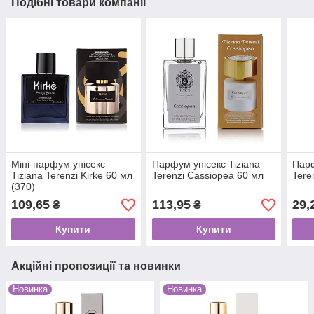
Подібні товари компанії
Міні-парфум унісекс
Парфум унісекс Tiziana
Парф
Tiziana Terenzi Kirke 60 мл
Terenzi Cassiopea 60 мл
Tere
(370)
109,65
113,95
29,
₴
₴
Купити
Купити
Акційні пропозиції та новинки
Новинка
Новинка