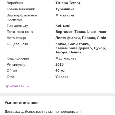
Виробник
Tiziana Terenzi
Країна виробник
Туреччина
Вид парфумерної
Мініатюра
продукції
Тип аромату
Квіткові
Початкова нота
Бергамот, Трава, Іланг-іланг
Нота серця
Листя фіалки, Персик, Лілія
Кінцева нота
Кокос, Боби тонка,
Кашемірове дерево, Цукор,
Амбра, Ваніль
Класифікація
Мас маркет
Рік випуску
2015
Об`єм
60 мл
Стать
Унісекс
Приховати
Умови доставки
Доставка здійснюється тільки по передоплаті.