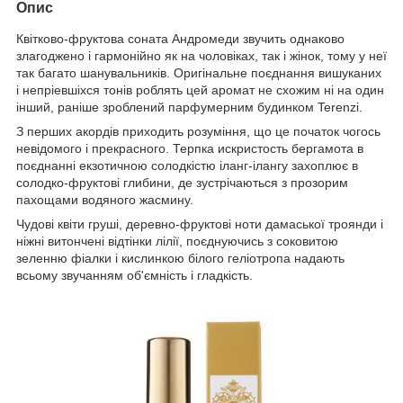
Опис
Квітково-фруктова соната Андромеди звучить однаково
злагоджено і гармонійно як на чоловіках, так і жінок, тому у неї
так багато шанувальників. Оригінальне поєднання вишуканих
і непріевшіхся тонів роблять цей аромат не схожим ні на один
інший, раніше зроблений парфумерним будинком Terenzi.
З перших акордів приходить розуміння, що це початок чогось
невідомого і прекрасного. Терпка искристость бергамота в
поєднанні екзотичною солодкістю іланг-ілангу захоплює в
солодко-фруктові глибини, де зустрічаються з прозорим
пахощами водяного жасмину.
Чудові квіти груші, деревно-фруктові ноти дамаської троянди і
ніжні витончені відтінки лілії, поєднуючись з соковитою
зеленню фіалки і кислинкою білого геліотропа надають
всьому звучанням об'ємність і гладкість.