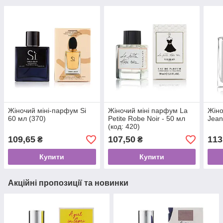
Жіночий міні-парфум Si
Жіночий міні парфум La
Жіно
60 мл (370)
Petite Robe Noir - 50 мл
Jean
(код: 420)
109,65
107,50
113
₴
₴
Купити
Купити
Акційні пропозиції та новинки