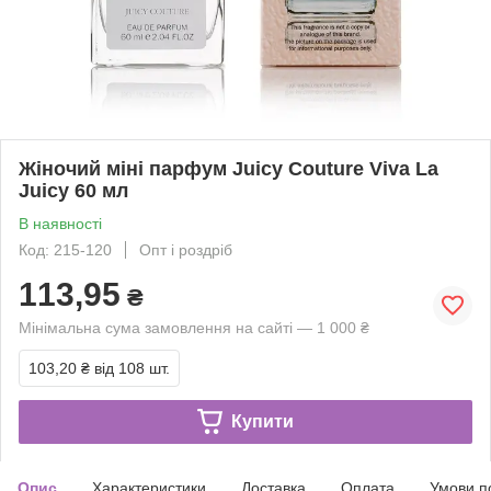
Жіночий міні парфум Juicy Couture Viva La
Juicy 60 мл
В наявності
Код: 215-120
Опт і роздріб
113,95
₴
Мінімальна сума замовлення на сайті — 1 000 ₴
103,20 ₴
від 108 шт.
Купити
Опис
Характеристики
Доставка
Оплата
Умови п