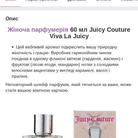
Опис
Жіноча парфумерія
60 мл Juicy Couture
Viva La Juicy
Цей вабливий аромат підкреслить вашу природну
жіночність і грацію. Виробник гармонійним чином
поєднав в одному флаконі квіткові (гарденія, жасмин) і
фруктові (лісові ягоди, мандарин) нотки з солодкими
млосними акцентами у вигляді карамелі, ванілі і
праліне.
Неповторний шлейф парфумів, який тягнеться за вами, може
стати вашою візитною карткою.