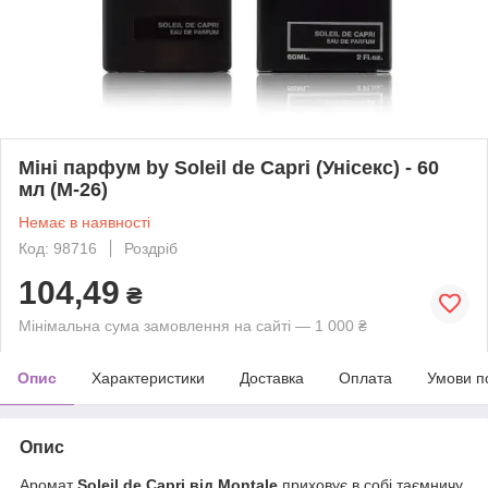
Міні парфум by Soleil de Capri (Унісекс) - 60
мл (M-26)
Немає в наявності
Код: 98716
Роздріб
104,49
₴
Мінімальна сума замовлення на сайті — 1 000 ₴
Опис
Характеристики
Доставка
Оплата
Умови п
Опис
Аромат
Soleil de Capri від Montale
приховує в собі таємничу