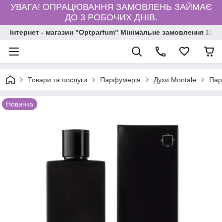
УВАГА! ОПРАЦЮВАННЯ ЗАМОВЛЕНЬ ЗАЙМАЄ
ДО 3 РОБОЧИХ ДНІВ.
Інтернет - магазин "Optparfum" Мінімальне замовлення 1000
Товари та послуги
Парфумерія
Духи Montale
Пар
Новинка