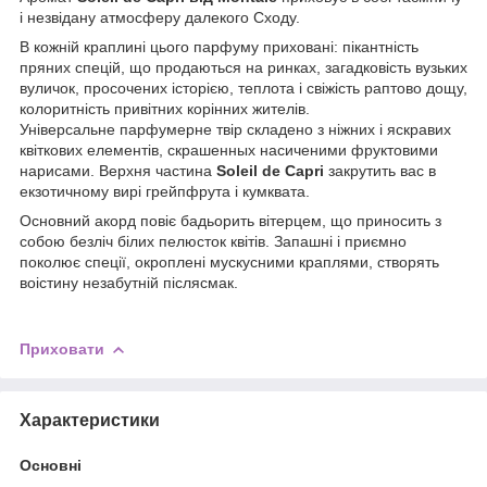
і незвідану атмосферу далекого Сходу.
В кожній краплині цього парфуму приховані: пікантність
пряних спецій, що продаються на ринках, загадковість вузьких
вуличок, просочених історією, теплота і свіжість раптово дощу,
колоритність привітних корінних жителів.
Універсальне парфумерне твір складено з ніжних і яскравих
квіткових елементів, скрашенных насиченими фруктовими
нарисами. Верхня частина
Soleil de Capri
закрутить вас в
екзотичному вирі грейпфрута і кумквата.
Основний акорд повіє бадьорить вітерцем, що приносить з
собою безліч білих пелюсток квітів. Запашні і приємно
поколює спеції, окроплені мускусними краплями, створять
воістину незабутній післясмак.
Приховати
Характеристики
Основні