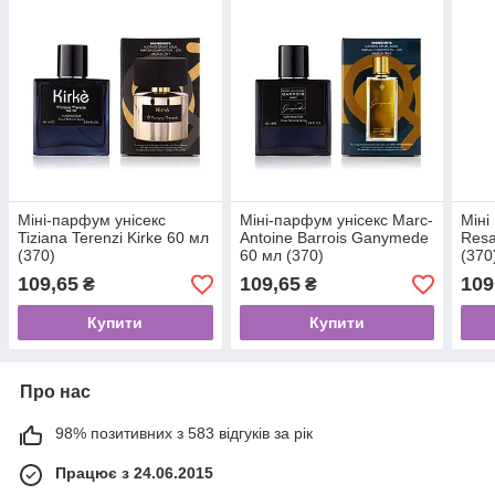
Міні-парфум унісекс
Міні-парфум унісекс Marc-
Міні
Tiziana Terenzi Kirke 60 мл
Antoine Barrois Ganymede
Resa
(370)
60 мл (370)
(370
109,65
109,65
109
₴
₴
Купити
Купити
Про нас
98% позитивних з 583 відгуків за рік
Працює з 24.06.2015