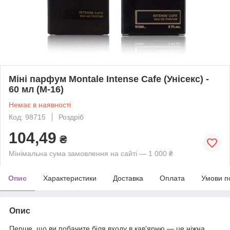
Міні парфум Montale Intense Cafe (Унісекс) -
60 мл (M-16)
Немає в наявності
Код: 98715
Роздріб
104,49
₴
Мінімальна сума замовлення на сайті — 1 000 ₴
Опис
Характеристики
Доставка
Оплата
Умови п
Опис
Перше, що ви побачите біля входу в кав'ярню — це ніжна