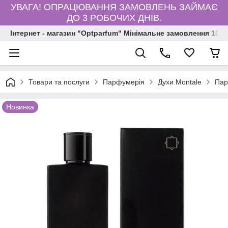
УВАГА! ОПРАЦЮВАННЯ ЗАМОВЛЕНЬ ЗАЙМАЄ
ДО 3 РОБОЧИХ ДНІВ.
Інтернет - магазин "Optparfum" Мінімальне замовлення 1000
Товари та послуги
Парфумерія
Духи Montale
Пар
Новинка