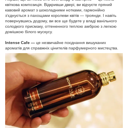
квіткова композиція. Відкривши двері, ви відчуєте пряний
кавовий аромат з шоколадними нотками, гармонійно
з'єднується з пахощами королеви квітів — троянди. І навіть
повернувшись додому, ви все ще будете у владі ванільного
солодкого присмаку, оттененного теплою амброю з легкою
домішкою білого мускусу.
Intense Cafe —
це незвичайне поєднання вишуканих
ароматів для справжніх цінителів парфумерного мистецтва.