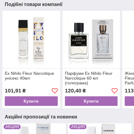
Подібні товари компанії
Ex Nihilo Fleur Narcotique
Парфуми Ex Nihilo Fleur
Жіно
унісекс 40мл
Narcotique 60 мл
Fleu
(голограма)
Parf
101,91
120,40
113
₴
₴
Купити
Купити
Акційні пропозиції та новинки
АКЦИЯ
АКЦИЯ