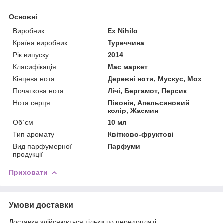
Основні
Виробник
Ex Nihilo
Країна виробник
Туреччина
Рік випуску
2014
Класифікація
Мас маркет
Кінцева нота
Деревні ноти, Мускус, Мох
Початкова нота
Лічі, Бергамот, Персик
Нота серця
Півонія, Апельсиновий
колір, Жасмин
Об`єм
10 мл
Тип аромату
Квітково-фруктові
Вид парфумерної
Парфуми
продукції
Приховати
Умови доставки
Доставка здійснюється тільки по передоплаті.