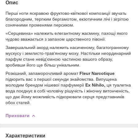
Опис
Перші ноти яскравою фруктово-квіткової композиції звучать
благородним, терпким бергамотом, екзотичним лічі і зігрітою
сонячними променями персиком.
«Серцевина» належить елегантному жасмину, пахощі якого
чудово вважається з запахом царственого півонії.
Завершальний акорд належить насиченому, багатогранному
мускусу і землисто-трав'яному моху. Настільки неординарний
парфум стане невід'ємною частиною вашого образу,
зробивши його ще більш унікальним.
Розкішний, запаморочливий аромат
Fleur Narcotique
підкорить вас з першої секунди знайомства. Випущена
молодим брендом нішевої парфумерії
Ex Nihilo,
ця туалетна
вода поєднує в собі чоловічу рішучість і жіночну витонченість,
що дає йому можливість підкорювати серця представників
обох статей.
Приховати
Характеристики