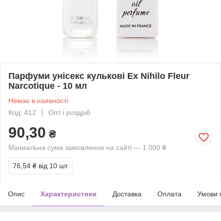
Парфуми унісекс кулькові Ex Nihilo Fleur
Narcotique - 10 мл
Немає в наявності
Код: 412
Опт і роздріб
90,30
₴
Мінімальна сума замовлення на сайті — 1 000 ₴
76,54 ₴
від 10 шт.
Опис
Характеристики
Доставка
Оплата
Умови 