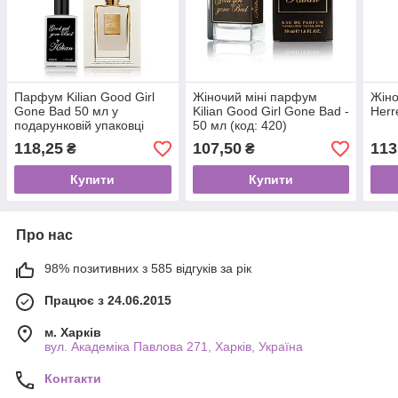
Парфум Kilian Good Girl
Жіночий міні парфум
Жіно
Gone Bad 50 мл у
Kilian Good Girl Gone Bad -
Herr
подарунковій упаковці
50 мл (код: 420)
(9055H)
118,25
107,50
113
₴
₴
Купити
Купити
Про нас
98% позитивних з 585 відгуків за рік
Працює з 24.06.2015
м. Харків
вул. Академіка Павлова 271, Харків, Україна
Контакти