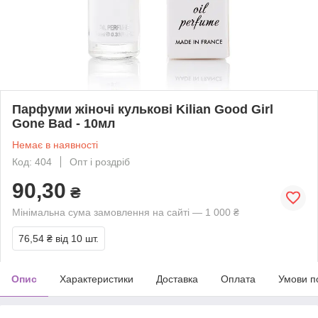
Парфуми жіночі кулькові Kilian Good Girl
Gone Bad - 10мл
Немає в наявності
Код: 404
Опт і роздріб
90,30
₴
Мінімальна сума замовлення на сайті — 1 000 ₴
76,54 ₴
від 10 шт.
Опис
Характеристики
Доставка
Оплата
Умови п