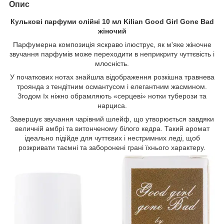
Опис
Кулькові парфуми олійні 10 мл Kilian Good Girl Gone Bad
жіночий
Парфумерна композиція яскраво ілюструє, як м'яке жіночне
звучання парфумів може переходити в неприкриту чуттєвість і
млосність.
У початкових нотах знайшла відображення розкішна травнева
троянда з тендітним османтусом і елегантним жасмином.
Згодом їх ніжно обрамляють «серцеві» нотки туберози та
нарциса.
Завершує звучання чарівний шлейф, що утворюється завдяки
величній амбрі та витонченому білого кедра. Такий аромат
ідеально підійде для чуттєвих і нестримних леді, щоб
розкривати таємні та заборонені грані їхнього характеру.