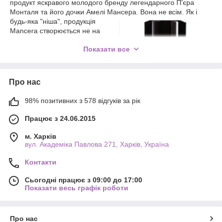
продукт яскравого молодого бренду легендарного П'єра
Монталя та його дочки Амелі Мансера. Вона не всім.
Як і
будь-яка "ніша", продукція
Mancera створюється не на
користь споживчим трендам.
Показати все
Навпаки, найкращі носи світу
експериментували із нотами,
створюючи унікальні
інтелектуальні композиції зі
Про нас
складним звучанням. Парфуми
бренду обожнюють поціновувачі
98% позитивних з 578 відгуків за рік
глибоких екзотичних ароматів,
не схожих на будь-які інші.
Працює з 24.06.2015
У нашому інтернет-магазині ви
м. Харків
можете придбати парфумерію
вул. Академіка Павлова 271, Харків, Україна
Mancera в ліцензованому
виконанні. Це високоякісна
Контакти
репліка, яка представлена як у
повноформатних флаконах, так
Сьогодні працює з 09:00 до 17:00
і в мініатюрах. Найкращі
Показати весь графік роботи
ліцензовані копії роблять в ОАЕ,
Туреччині та Сирії. Вони точно
повторюють найкультовіші й
Про нас