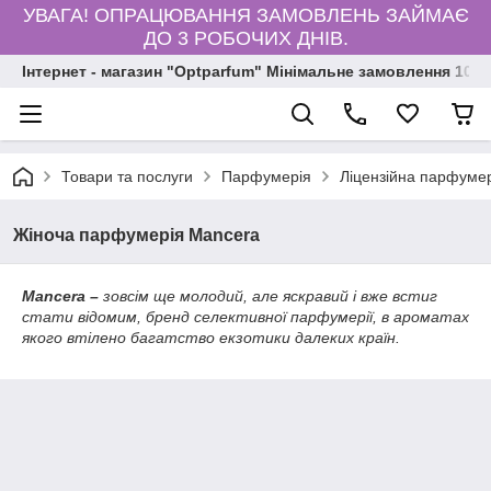
УВАГА! ОПРАЦЮВАННЯ ЗАМОВЛЕНЬ ЗАЙМАЄ
ДО 3 РОБОЧИХ ДНІВ.
Інтернет - магазин "Optparfum" Мінімальне замовлення 1000
Товари та послуги
Парфумерія
Ліцензійна парфумер
Жіноча парфумерія Mancera
Mancera –
зовсім ще молодий, але яскравий і вже встиг
стати відомим, бренд селективної парфумерії, в ароматах
якого втілено багатство екзотики далеких країн.