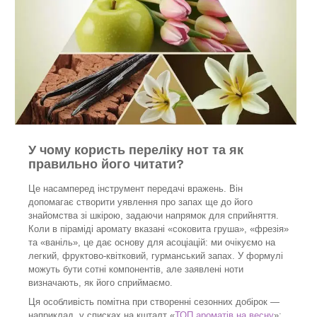
У чому користь переліку нот та як
правильно його читати?
Це насамперед інструмент передачі вражень. Він
допомагає створити уявлення про запах ще до його
знайомства зі шкірою, задаючи напрямок для сприйняття.
Коли в піраміді аромату вказані «соковита груша», «фрезія»
та «ваніль», це дає основу для асоціацій: ми очікуємо на
легкий, фруктово-квітковий, гурманський запах. У формулі
можуть бути сотні компонентів, але заявлені ноти
визначають, як його сприймаємо.
Ця особливість помітна при створенні сезонних добірок —
наприклад, у списках на кшталт «
ТОП ароматів на весну
»: