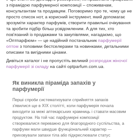
з пірамідою парфумерної композиції – споживачам,
консультантам та продавцям. Поговоримо про те, чому це не
просто список нот, а корисний інструмент, який допомагає
зрозуміти характер парфумів, створити правильні очікування
та зробити підбір більш усвідомленим. А для тих, хто
пов'язаний із продажами та закупівлями, нагадаємо, що
«Оптпарфюм» — це надійний постачальник
парфумерії
оптом
з топовими бестселерами та новинками, детальними
описами та вигідними цінами.
Дивіться каталог і не пропустіть великий
розпродаж жіночої
парфумерії зі складу
на сайті optparfum.com.ua.
Як виникла піраміда запахів у
парфумерії
Перші спроби систематизувати сприйняття запахів
з'явилися ще в XIX столітті, коли парфумерія почала
виходити за межі аптекарських крамниць і ставати масовим
продуктом. На той час парфумерні композиції
створювалися переважно для благородного суспільства, а
парфуми мали швидше функціональний характер —
приховували запахи тіла або підкреслювали статус