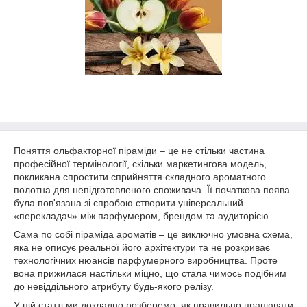
Поняття ольфакторної піраміди – це не стільки частина
професійної термінології, скільки маркетингова модель,
покликана спростити сприйняття складного ароматного
полотна для непідготовленого споживача. Її початкова поява
була пов'язана зі спробою створити універсальний
«перекладач» між парфумером, брендом та аудиторією.
Сама по собі піраміда ароматів – це виключно умовна схема,
яка не описує реальної його архітектури та не розкриває
технологічних нюансів парфумерного виробництва. Проте
вона прижилася настільки міцно, що стала чимось подібним
до невіддільного атрибуту будь-якого релізу.
У цій статті ми докладно розберемо, як правильно працювати