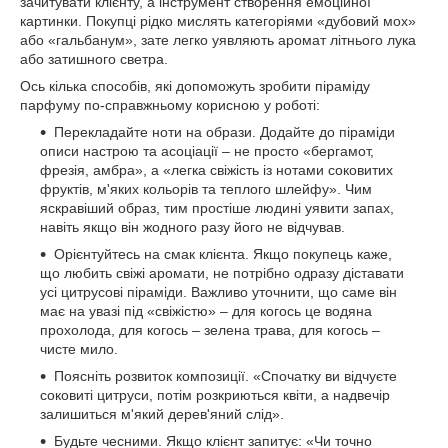
зачитувати клієнту, а інструмент створення емоційної
картинки. Покупці рідко мислять категоріями «дубовий мох»
або «гальбанум», зате легко уявляють аромат літнього лука
або затишного светра.
Ось кілька способів, які допоможуть зробити піраміду
парфуму по-справжньому корисною у роботі:
Перекладайте ноти на образи. Додайте до піраміди
описи настрою та асоціації – не просто «бергамот,
фрезія, амбра», а «легка свіжість із нотами соковитих
фруктів, м'яких кольорів та теплого шлейфу». Чим
яскравіший образ, тим простіше людині уявити запах,
навіть якщо він жодного разу його не відчував.
Орієнтуйтесь на смак клієнта. Якщо покупець каже,
що любить свіжі аромати, не потрібно одразу діставати
усі цитрусові піраміди. Важливо уточнити, що саме він
має на увазі під «свіжістю» – для когось це водяна
прохолода, для когось – зелена трава, для когось –
чисте мило.
Поясніть розвиток композиції. «Спочатку ви відчуєте
соковиті цитруси, потім розкриються квіти, а надвечір
залишиться м'який дерев'яний слід».
Будьте чесними. Якщо клієнт запитує: «Чи точно