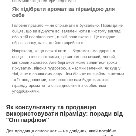
особливо якщо тестери недоступні.
Як підібрати аромат за пірамідою для
себе
Головне правило — не сприймати її буквально. Піраміда не
обіцяє, що ви відчуєте всі заявлені ноти в чистому вигляді
або в тій послідовності, в якій вони вказані. Це швидше
образ запаху, ключ до його сприйняття.
Наприклад, якщо верхні ноти — бергамот і мандарин, а
серце — півонія і жасмин, це сигнал про свіжий, легкий,
квітковий характер. Але бергамот може виявитися трохи
гіркуватим, півонія пудровою, а жасмин зеленим, як кущ у
тіні, а не в сонячному саду. Чим більше ви знайомі з нотами
та їх поєднаннями, тим простіше вам буде «читати»
піраміду ароматів та співвідносити її з особистими
уподобаннями.
Як консультанту та продавцю
використовувати піраміду: поради від
"Оптпарфюм"
Для продавця список нот — не довідник, який потрібно