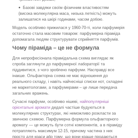
Базові завдяки своїм фізичним властивостям
(висока молекулярна маса, низька леткість) можуть
залишатися на шкірі годинами, часом добою.
Модель особливо прижилася у 1960-70-ті, коли парфумерія
остаточно стала масовим товаром: парфумерна піраміда
допомагала людям структурувати сприйняття парфумів.
Чому піраміда – це не формула
Для непрофесіонала пірамідальна схема виглядає як
спроба заглянути до парфумерної лабораторії та
піддивитися, з чого зроблено парфуми. Насправді все
інакше. Ольфакторна схема не має відношення до
реального складу, і навіть найчесніші списки нот, складені
не маркетологами, а парфумерами – це лише передача
загальних вражень.
Сучасні парфуми, особливо нішеві,
найпопулярніші
орієнтальні аромати
дедалі частіше будуються в
молекулярних структурах, які неможливо розкласти за
звичною схемою. Парфумерна формула ольфакторного
аромату — це можуть бути сотні компонентів, а в піраміду
потрапляють максимум 12-15, причому частина з них
просто для краси або тому, що вони краще продаються