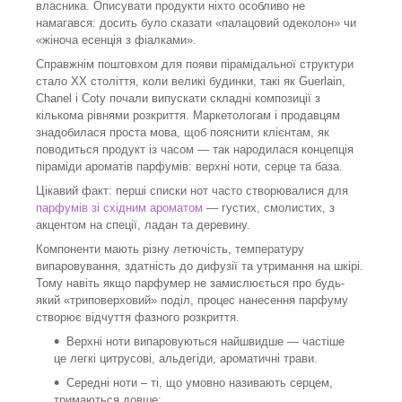
власника. Описувати продукти ніхто особливо не
намагався: досить було сказати «палацовий одеколон» чи
«жіноча есенція з фіалками».
Справжнім поштовхом для появи пірамідальної структури
стало XX століття, коли великі будинки, такі як Guerlain,
Chanel і Coty почали випускати складні композиції з
кількома рівнями розкриття. Маркетологам і продавцям
знадобилася проста мова, щоб пояснити клієнтам, як
поводиться продукт із часом — так народилася концепція
піраміди ароматів парфумів: верхні ноти, серце та база.
Цікавий факт: перші списки нот часто створювалися для
парфумів зі східним ароматом
— густих, смолистих, з
акцентом на спеції, ладан та деревину.
Компоненти мають різну летючість, температуру
випаровування, здатність до дифузії та утримання на шкірі.
Тому навіть якщо парфумер не замислюється про будь-
який «триповерховий» поділ, процес нанесення парфуму
створює відчуття фазного розкриття.
Верхні ноти випаровуються найшвидше — частіше
це легкі цитрусові, альдегіди, ароматичні трави.
Середні ноти – ті, що умовно називають серцем,
тримаються довше;