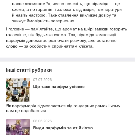
пахне жасмином?», чесно поясніть, що піраміда — це
схема, а не гарантія, і залежить від шкіри, температури
й навіть настрою. Таке ставлення викликає довіру та
знижує ймовірність повернення.
І головне — пам'ятайте, що аромат на шкірі завжди говорить
голосніше, ніж будь-яка схема. Так, піраміда композиції
парфумів допомагає розпочати розмову, але остаточне
слово — за особистим сприйняттям клієнта.
Інші статті рубрики
07.07.2026
Що таке парфум унісекс
Як парфумерія відмовляється від гендерних рамок і чому
нам це подобається.
08.06.2026
Види парфумів за стійкістю