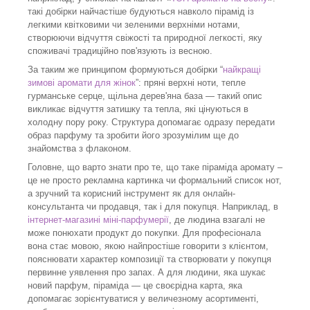
такі добірки найчастіше будуються навколо пірамід із
легкими квітковими чи зеленими верхніми нотами,
створюючи відчуття свіжості та природної легкості, яку
споживачі традиційно пов'язують із весною.
За таким же принципом формуються добірки “
найкращі
зимові аромати для жінок
”: пряні верхні ноти, тепле
гурманське серце, щільна дерев'яна база — такий опис
викликає відчуття затишку та тепла, які цінуються в
холодну пору року. Структура допомагає одразу передати
образ парфуму та зробити його зрозумілим ще до
знайомства з флаконом.
Головне, що варто знати про те, що таке піраміда аромату –
це не просто рекламна картинка чи формальний список нот,
а зручний та корисний інструмент як для онлайн-
консультанта чи продавця, так і для покупця. Наприклад, в
інтернет-магазині міні-парфумерії
, де людина взагалі не
може понюхати продукт до покупки. Для професіонала
вона стає мовою, якою найпростіше говорити з клієнтом,
пояснювати характер композиції та створювати у покупця
первинне уявлення про запах. А для людини, яка шукає
новий парфум, піраміда — це своєрідна карта, яка
допомагає зорієнтуватися у величезному асортименті,